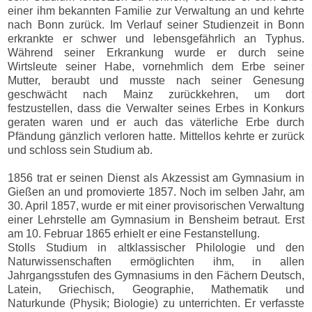
einer ihm bekannten Familie zur Verwaltung an und kehrte
nach Bonn zurück. Im Verlauf seiner Studienzeit in Bonn
erkrankte er schwer und lebensgefährlich an Typhus.
Während seiner Erkrankung wurde er durch seine
Wirtsleute seiner Habe, vornehmlich dem Erbe seiner
Mutter, beraubt und musste nach seiner Genesung
geschwächt nach Mainz zurückkehren, um dort
festzustellen, dass die Verwalter seines Erbes in Konkurs
geraten waren und er auch das väterliche Erbe durch
Pfändung gänzlich verloren hatte. Mittellos kehrte er zurück
und schloss sein Studium ab.
1856 trat er seinen Dienst als Akzessist am Gymnasium in
Gießen an und promovierte 1857. Noch im selben Jahr, am
30. April 1857, wurde er mit einer provisorischen Verwaltung
einer Lehrstelle am Gymnasium in Bensheim betraut. Erst
am 10. Februar 1865 erhielt er eine Festanstellung.
Stolls Studium in altklassischer Philologie und den
Naturwissenschaften ermöglichten ihm, in allen
Jahrgangsstufen des Gymnasiums in den Fächern Deutsch,
Latein, Griechisch, Geographie, Mathematik und
Naturkunde (Physik; Biologie) zu unterrichten. Er verfasste