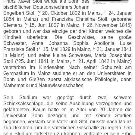
Franz Xaver Stoll wurde als Sohn des
bischöflichen Dotationsrechners Johann
Engelbert Stoll (* 20. Oktober 1802 in Mainz, † 24. Januar
1854 in Mainz) und Franziska Christina Stoll, geborene
Clemenz (* 15. Juni 1807 in Mainz, † 26. November 1845)
geboren und war das einzige der drei Kinder, welches die
Kindheit überlebte. Die Geschwister, seine große
Schwester, Anna Johanna Sophia Apollonia Luise
Franziska Stoll (* 15. Mai 1829 in Mainz, † 21. Januar 1841
in Mainz), und seine kleine Schwester, Maria Josephina
Stoll (*25. Juni 1841 in Mainz, † 21. April 1842 in Mainz)
verstarben im Kindesalter. Nach seiner Schulzeit am
Gymnasium in Mainz studierte er an den Universitäten in
Bonn und Gießen zuerst altklassische Philologie, dann
Mathematik und Naturwissenschaften.
Sein Studium war geprägt durch zwei schwere
Schicksalsschläge, die seine Ausbildung verzögerten und
gefährdeten. Kaum hatte er im Alter von 20 Jahren die
Universität Bonn bezogen und mit seinen Studien
begonnen, verstarb sein Vater und Stoll musste nach Mainz
zurückkehren, um die väterlichen Geschäfte zu regeln. Um
sein Studium fortsetzen zu können, vertraute er sein Erbe