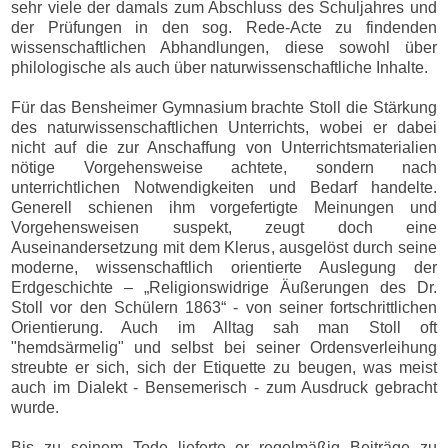
sehr viele der damals zum Abschluss des Schuljahres und
der Prüfungen in den sog. Rede-Acte zu findenden
wissenschaftlichen Abhandlungen, diese sowohl über
philologische als auch über naturwissenschaftliche Inhalte.
Für das Bensheimer Gymnasium brachte Stoll die Stärkung
des naturwissenschaftlichen Unterrichts, wobei er dabei
nicht auf die zur Anschaffung von Unterrichtsmaterialien
nötige Vorgehensweise achtete, sondern nach
unterrichtlichen Notwendigkeiten und Bedarf handelte.
Generell schienen ihm vorgefertigte Meinungen und
Vorgehensweisen suspekt, zeugt doch eine
Auseinandersetzung mit dem Klerus, ausgelöst durch seine
moderne, wissenschaftlich orientierte Auslegung der
Erdgeschichte – „Religionswidrige Äußerungen des Dr.
Stoll vor den Schülern 1863“ - von seiner fortschrittlichen
Orientierung. Auch im Alltag sah man Stoll oft
"hemdsärmelig" und selbst bei seiner Ordensverleihung
streubte er sich, sich der Etiquette zu beugen, was meist
auch im Dialekt - Bensemerisch - zum Ausdruck gebracht
wurde.
Bis zu seinem Tode lieferte er regelmäßig Beiträge zu