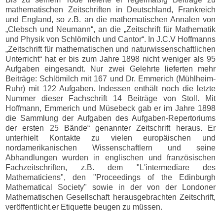
mathematischen Zeitschriften in Deutschland, Frankreich
und England, so z.B. an die mathematischen Annalen von
„Clebsch und Neumann“, an die „Zeitschrift für Mathematik
und Physik von Schlömilch und Cantor“. In J.C.V Hoffmanns
„Zeitschrift für mathematischen und naturwissenschaftlichen
Unterricht“ hat er bis zum Jahre 1898 nicht weniger als 95
Aufgaben eingesandt. Nur zwei Gelehrte lieferten mehr
Beiträge: Schlömilch mit 167 und Dr. Emmerich (Mühlheim-
Ruhr) mit 122 Aufgaben. Indessen enthält noch die letzte
Nummer dieser Fachschrift 14 Beiträge von Stoll. Mit
Hoffmann, Emmerich und Müsebeck gab er im Jahre 1898
die Sammlung der Aufgaben des Aufgaben-Repertoriums
der ersten 25 Bände“ genannter Zeitschrift heraus. Er
unterhielt Kontakte zu vielen europäischen und
nordamerikanischen Wissenschaftlern und seine
Abhandlungen wurden in englischen und französischen
Fachzeitschriften, z.B. dem "L'intermediare des
Mathematiciens", den "Proceedings of the Edinburgh
Mathematical Society" sowie in der von der Londoner
Mathematischen Gesellschaft herausgebrachten Zeitschrift,
veröffentlicht.er Etiquette beugen zu müssen.